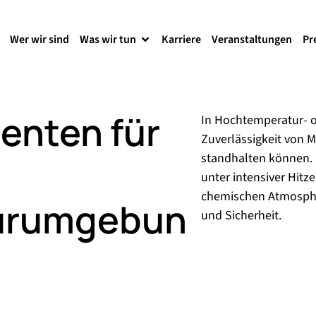
Wer wir sind
Was wir tun
Karriere
Veranstaltungen
Pr
enten für
In Hochtemperatur-
Zuverlässigkeit von 
standhalten können. 
unter intensiver Hit
chemischen Atmosphär
urumgebun
und Sicherheit.