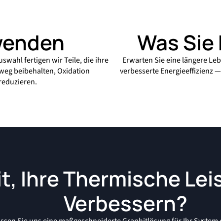
wenden
Was Sie
swahl fertigen wir Teile, die ihre
Erwarten Sie eine längere Le
nweg beibehalten, Oxidation
verbesserte Energieeffizienz —
reduzieren.
it, Ihre Thermische Lei
Verbessern?
ssen Sie uns eine maßgeschneiderte Graphitlösung für Ihr System 